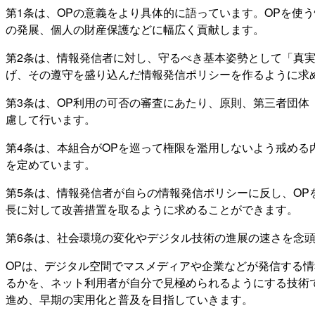
第1条は、OPの意義をより具体的に語っています。OPを使
の発展、個人の財産保護などに幅広く貢献します。
第2条は、情報発信者に対し、守るべき基本姿勢として「真
げ、その遵守を盛り込んだ情報発信ポリシーを作るように求
第3条は、OP利用の可否の審査にあたり、原則、第三者団
慮して行います。
第4条は、本組合がOPを巡って権限を濫用しないよう戒める
を定めています。
第5条は、情報発信者が自らの情報発信ポリシーに反し、O
長に対して改善措置を取るように求めることができます。
第6条は、社会環境の変化やデジタル技術の進展の速さを念
OPは、デジタル空間でマスメディアや企業などが発信する
るかを、ネット利用者が自分で見極められるようにする技術
進め、早期の実用化と普及を目指していきます。