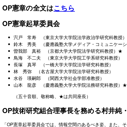
OP憲章の全文は
こちら
OP憲章起草委員会
宍戸 常寿 （東京大学大学院法学政治学研究科教授）
鈴木 秀美 （慶應義塾大学メディア・コミュニケーシ
曽我部 真裕 （京都大学大学院法学研究科教授）★
鳥海 不二夫 （東京大学大学院工学系研究科教授）
長塚 真琴 （一橋大学大学院法学研究科教授）
林 秀弥 （名古屋大学大学院法学研究科教授）
水谷 瑛嗣郎 （関西大学社会学部准教授）
山本 龍彦 （慶應義塾大学大学院法務研究科教授）★
（五十音順、敬称略、★は共同座長）
OP技術研究組合理事長を務める村井純
「OP憲章起草委員会では、情報空間のあるべき姿、また、