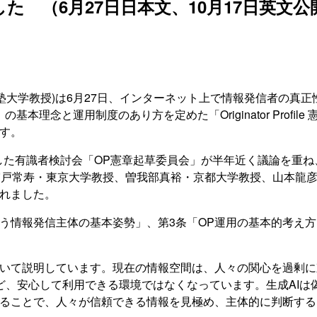
制定しました （6月27日日本文、10月17日英文
村井純・慶應義塾大学教授)は6月27日、インターネット上で情報発信
＝OP）の基本理念と運用制度のあり方を定めた「Originator Pr
す。
設置した有識者検討会「OP憲章起草委員会」が半年近く議論を重
宍戸常寿・東京大学教授、曽我部真裕・京都大学教授、山本龍彦
されました。
使う情報発信主体の基本姿勢」、第3条「OP運用の基本的考え
ついて説明しています。現在の情報空間は、人々の関心を過剰
ど、安心して利用できる環境ではなくなっています。生成AIは
することで、人々が信頼できる情報を見極め、主体的に判断す