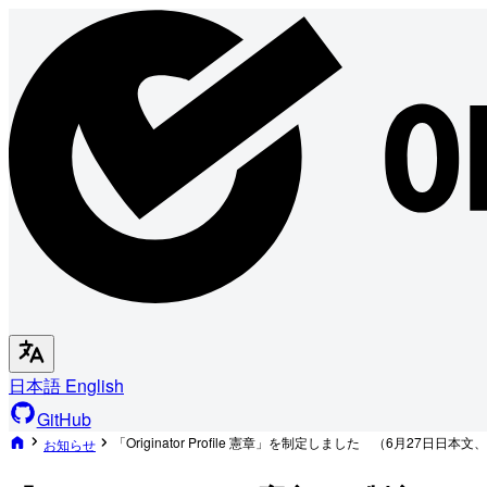
日本語
English
GitHub
「Originator Profile 憲章」を制定しました （6月27日日本
お知らせ