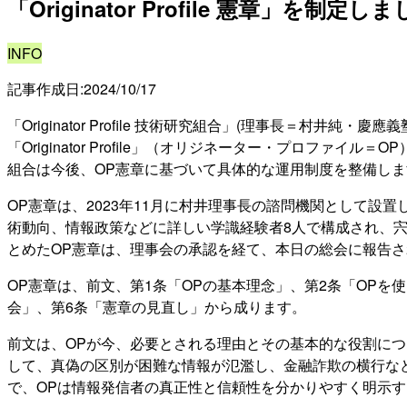
「Originator Profile 憲章」を
INFO
記事作成日:
2024/10/17
「Originator Profile 技術研究組合」(理事長＝
「Originator Profile」（オリジネーター・プロファイル
組合は今後、OP憲章に基づいて具体的な運用制度を整備しま
OP憲章は、2023年11月に村井理事長の諮問機関として
術動向、情報政策などに詳しい学識経験者8人で構成され、
とめたOP憲章は、理事会の承認を経て、本日の総会に報告
OP憲章は、前文、第1条「OPの基本理念」、第2条「OPを
会」、第6条「憲章の見直し」から成ります。
前文は、OPが今、必要とされる理由とその基本的な役割に
して、真偽の区別が困難な情報が氾濫し、金融詐欺の横行な
で、OPは情報発信者の真正性と信頼性を分かりやすく明示