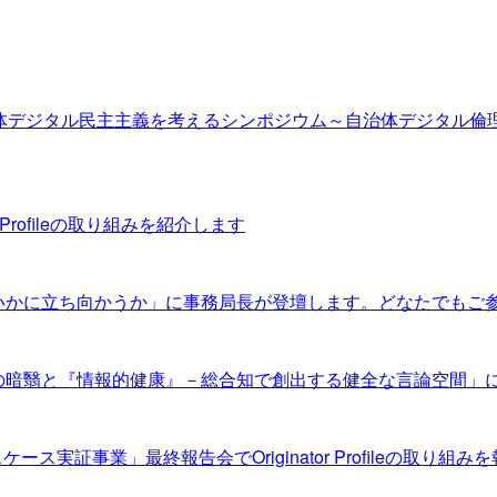
自治体デジタル民主主義を考えるシンポジウム～自治体デジタル
tor Profileの取り組みを紹介します
にいかに立ち向かうか」に事務局長が登壇します。どなたでもご
ミーの暗翳と『情報的健康』－総合知で創出する健全な言論空間
ユースケース実証事業」最終報告会でOriginator Profileの