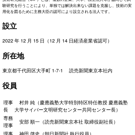
験研究を行うことにより、単独では解決出来ない課題を克服し、技術の実
用化を図るために主務大臣の認可により設立される法人です。
設立
2022 年 12 月 15 日（12 月 14 日経済産業省認可）
所在地
東京都千代田区大手町 1-7-1 読売新聞東京本社内
役員
理事
村井 純（慶應義塾大学特別特区特任教授 慶應義塾
長
大学サイバー文明研究センター共同センター長）
専務
安部 順一（読売新聞東京本社 取締役副社長）
理事
理事
神田 啓史（朝日新聞社 執行役員）