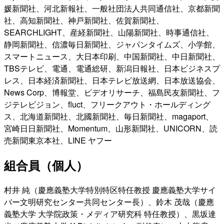
媛新聞社、河北新報社、一般社団法人共同通信社、京都新聞
社、高知新聞社、神戸新聞社、佐賀新聞社、
SEARCHLIGHT、産経新聞社、山陽新聞社、時事通信社、
静岡新聞社、信濃毎日新聞社、ジャパンタイムズ、小学館、
スマートニュース、大日本印刷、中国新聞社、中日新聞社、
TBSテレビ、電通、電通総研、新潟日報社、日本ビジネスプ
レス、日本経済新聞社、日本テレビ放送網、日本放送協会、
News Corp、博報堂、ビデオリサーチ、福島民友新聞社、フ
ジテレビジョン、fluct、フリークアウト・ホールディング
ス、北海道新聞社、北國新聞社、毎日新聞社、magaport、
宮崎日日新聞社、Momentum、山形新聞社、UNICORN、読
売新聞東京本社、LINE ヤフー
組合員（個人）
村井 純（慶應義塾大学特別特区特任教授 慶應義塾大学サイ
バー文明研究センター共同センター長）、鈴木 茂哉（慶應
義塾大学 大学院政策・メディア研究科 特任教授）、黒坂達