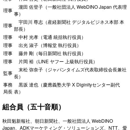
瀧田 佐登子（一般社団法人 WebDINO Japan 代表理
理事
事）
宇田川 尊志（産経新聞社 デジタルビジネス本部 本
理事
部長）
理事
中村 光孝（電通 統括執行役員）
理事
出光 淑子（博報堂 執行役員）
理事
藤井 剛（毎日新聞社 執行役員）
理事
片岡 裕（LINE ヤフー 上級執行役員）
末松 弥奈子（ジャパンタイムズ代表取締役会長兼社
監事
長）
事務
黒坂 達也（慶應義塾大学 X Diginityセンター副代
局長
表）
組合員（五十音順）
秋田魁新報社、朝日新聞社、一般社団法人 WebDINO
Japan、ADKマーケティング・ソリューションズ、NTT、愛